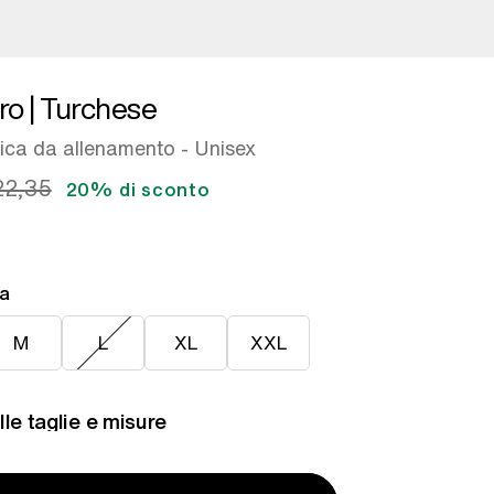
Pro | Turchese
nica da allenamento - Unisex
22,35
20% di sconto
ra
L
XL
XXL
M
L
XL
XXL
le taglie e misure