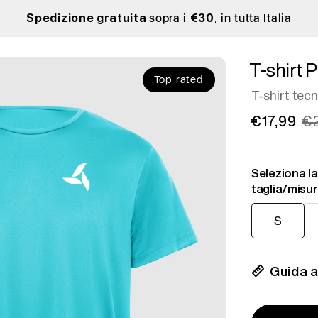
Spedizione gratuita
sopra i
€30
, in tutta Italia
T-shirt 
Top rated
T-shirt tec
€17,99
€
Seleziona la
taglia/misu
S
M
S
Guida al