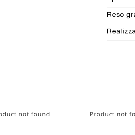
Spedizione 
Reso gr
Tracciament
Reso gratui
Realizz
Spe
politiche 
Anche que
TEX® STA
oduct not found
Product not f