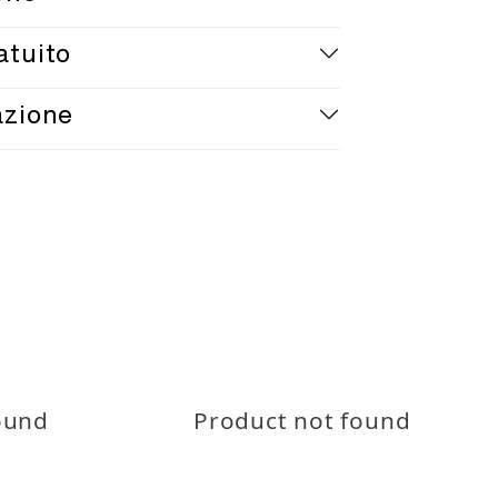
assicurata in 1-4 giorni lavorativi.
atuito
o della spedizione disponibile.
to entro 30 giorni secondo le
azione
dizione gratuita sopra i 20€
Teaneck.
Politiche di reso
sto prodotto è certificato OEKO-
NDARD 100
ound
Product not found