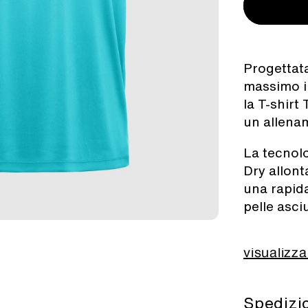
Progettata
massimo in
la T-shirt
un allenam
La tecnol
Dry
allont
una rapid
pelle asci
visualizza
Spediz