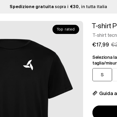
Spedizione gratuita
sopra i
€30
, in tutta Italia
T-shirt P
Top rated
T-shirt tec
€17,99
€
Seleziona la
taglia/misu
S
M
S
Guida al