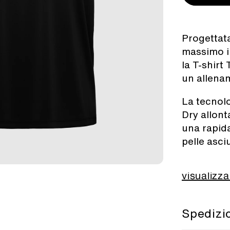
Progettata
massimo in
la T-shirt
un allenam
La tecnol
Dry
allont
una rapid
pelle asci
visualizza
Spediz