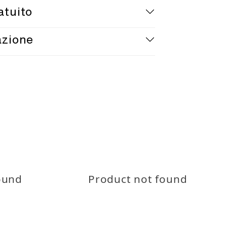
assicurata in 1-4 giorni lavorativi.
atuito
o della spedizione disponibile.
to entro 30 giorni secondo le
azione
dizione gratuita sopra i 20€
Teaneck.
Politiche di reso
sto prodotto è certificato OEKO-
NDARD 100
ound
Product not found