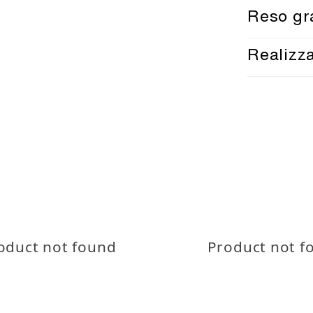
Spedizione 
Reso gr
Tracciament
Reso gratui
Realizz
Spe
politiche 
Anche que
TEX® STA
oduct not found
Product not f