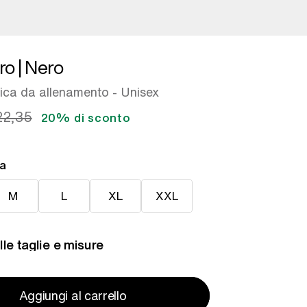
ro | Nero
nica da allenamento - Unisex
22,35
20% di sconto
ra
L
XL
XXL
M
L
XL
XXL
le taglie e misure
Aggiungi al carrello