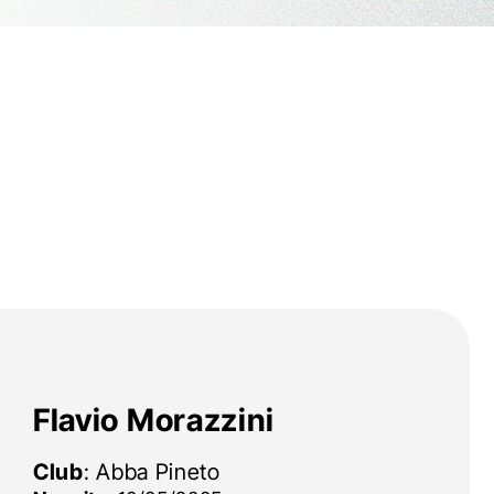
Flavio Morazzini
Club
: Abba Pineto