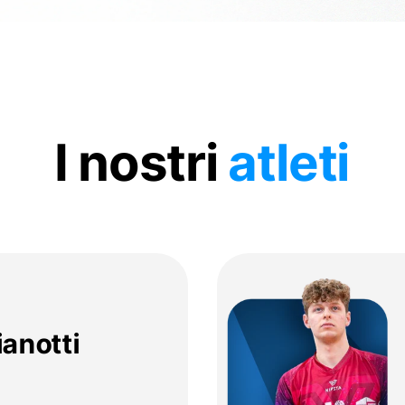
I nostri
atleti
anotti